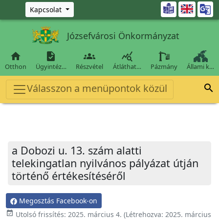
Ugrás a fő tartalomra

Kapcsolat
Józsefvárosi Önkormányzat




Otthon
Ügyintéz…
Részvétel
Átláthat…
Pázmány
Állami k…
Válasszon a menüpontok közül

a Dobozi u. 13. szám alatti
telekingatlan nyilvános pályázat útján
történő értékesítéséről
Megosztás Facebook-on
event_available
Utolsó frissítés:
2025. március 4.
(Létrehozva:
2025. március