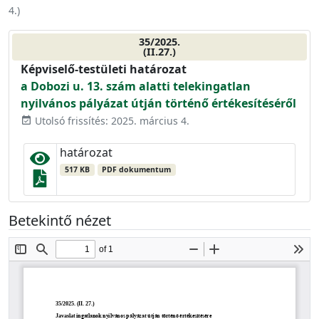
4.
)
35/2025.
(II.27.)
Képviselő-testületi határozat
a Dobozi u. 13. szám alatti telekingatlan
nyilvános pályázat útján történő értékesítéséről
Utolsó frissítés: 2025. március 4.
event_available
határozat
517 KB
PDF dokumentum
Betekintő nézet