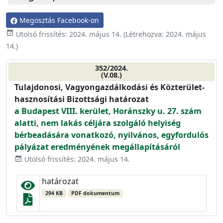
Megosztás Facebook-on
event_available
Utolsó frissítés:
2024. május 14.
(Létrehozva:
2024. május
14.
)
352/2024.
(V.08.)
Tulajdonosi, Vagyongazdálkodási és Közterület-
hasznosítási Bizottsági határozat
a Budapest VIII. kerület, Horánszky u. 27. szám
alatti, nem lakás céljára szolgáló helyiség
bérbeadására vonatkozó, nyilvános, egyfordulós
pályázat eredményének megállapításáról
Utolsó frissítés: 2024. május 14.
event_available
határozat
294 KB
PDF dokumentum