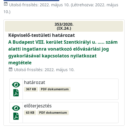
event_available
Utolsó frissítés:
2022. május 10.
(Létrehozva:
2022. május
10.
)
353/2020.
(IX.24.)
Képviselő-testületi határozat
A Budapest VIII. kerület Szentkirályi u. ….. szám
alatti ingatlanra vonatkozó elővásárlási jog
gyakorlásával kapcsolatos nyilatkozat
megtétele
Utolsó frissítés: 2022. május 10.
event_available
határozat
367 KB
PDF dokumentum
előterjesztés
63 KB
PDF dokumentum