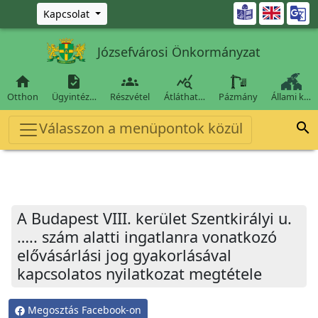
Ugrás a fő tartalomra

Kapcsolat
Józsefvárosi Önkormányzat




Otthon
Ügyintéz…
Részvétel
Átláthat…
Pázmány
Állami k…
Válasszon a menüpontok közül

A Budapest VIII. kerület Szentkirályi u.
….. szám alatti ingatlanra vonatkozó
elővásárlási jog gyakorlásával
kapcsolatos nyilatkozat megtétele
Megosztás Facebook-on