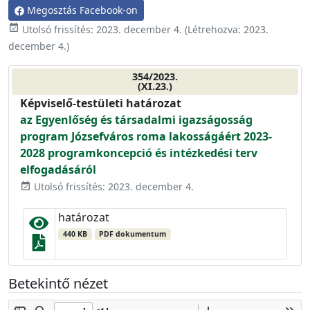
Megosztás Facebook-on
event_available
Utolsó frissítés:
2023. december 4.
(Létrehozva:
2023.
december 4.
)
354/2023.
(XI.23.)
Képviselő-testületi határozat
az Egyenlőség és társadalmi igazságosság
program Józsefváros roma lakosságáért 2023-
2028 programkoncepció és intézkedési terv
elfogadásáról
Utolsó frissítés: 2023. december 4.
event_available
határozat
440 KB
PDF dokumentum
Betekintő nézet