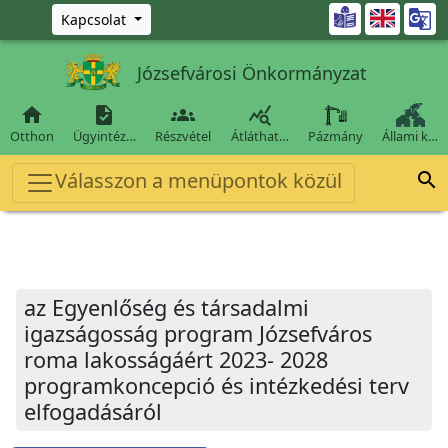
Ugrás a fő tartalomra

Kapcsolat
Józsefvárosi Önkormányzat




Otthon
Ügyintéz…
Részvétel
Átláthat…
Pázmány
Állami k…
Válasszon a menüpontok közül

az Egyenlőség és társadalmi
igazságosság program Józsefváros
roma lakosságáért 2023- 2028
programkoncepció és intézkedési terv
elfogadásáról