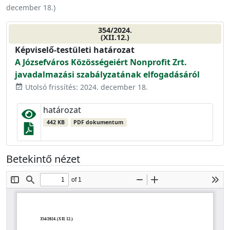
december 18.
)
354/2024.
(XII.12.)
Képviselő-testületi határozat
A Józsefváros Közösségeiért Nonprofit Zrt.
javadalmazási szabályzatának elfogadásáról
Utolsó frissítés: 2024. december 18.
event_available
határozat
442 KB
PDF dokumentum
Betekintő nézet