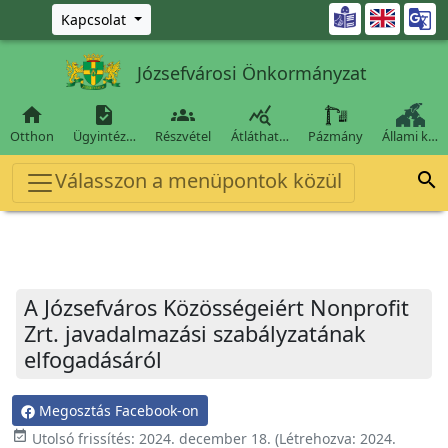
Ugrás a fő tartalomra

Kapcsolat
Józsefvárosi Önkormányzat




Otthon
Ügyintéz…
Részvétel
Átláthat…
Pázmány
Állami k…
Válasszon a menüpontok közül

A Józsefváros Közösségeiért Nonprofit
Zrt. javadalmazási szabályzatának
elfogadásáról
Megosztás Facebook-on
event_available
Utolsó frissítés:
2024. december 18.
(Létrehozva:
2024.