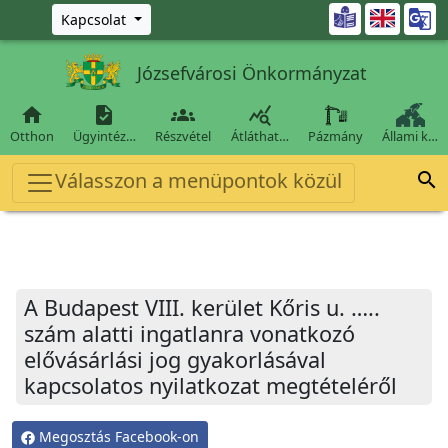
Ugrás a fő tartalomra

Kapcsolat
Józsefvárosi Önkormányzat




Otthon
Ügyintéz…
Részvétel
Átláthat…
Pázmány
Állami k…
Válasszon a menüpontok közül

A Budapest VIII. kerület Kőris u. …..
szám alatti ingatlanra vonatkozó
elővásárlási jog gyakorlásával
kapcsolatos nyilatkozat megtételéről
Megosztás Facebook-on