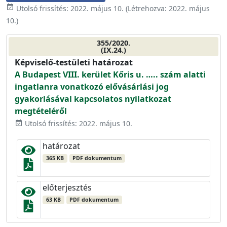
event_available
Utolsó frissítés:
2022. május 10.
(Létrehozva:
2022. május
10.
)
355/2020.
(IX.24.)
Képviselő-testületi határozat
A Budapest VIII. kerület Kőris u. ….. szám alatti
ingatlanra vonatkozó elővásárlási jog
gyakorlásával kapcsolatos nyilatkozat
megtételéről
Utolsó frissítés: 2022. május 10.
event_available
határozat
365 KB
PDF dokumentum
előterjesztés
63 KB
PDF dokumentum