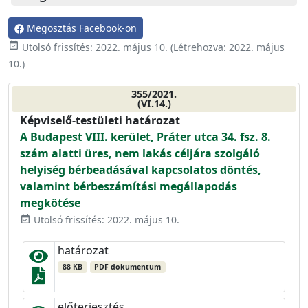
Megosztás Facebook-on
event_available
Utolsó frissítés:
2022. május 10.
(Létrehozva:
2022. május
10.
)
355/2021.
(VI.14.)
Képviselő-testületi határozat
A Budapest VIII. kerület, Práter utca 34. fsz. 8.
szám alatti üres, nem lakás céljára szolgáló
helyiség bérbeadásával kapcsolatos döntés,
valamint bérbeszámítási megállapodás
megkötése
Utolsó frissítés: 2022. május 10.
event_available
határozat
88 KB
PDF dokumentum
előterjesztés