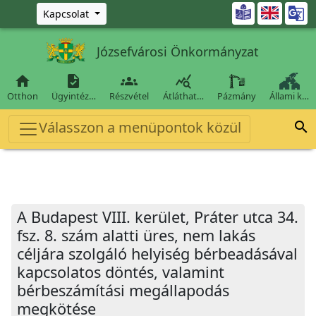
Ugrás a fő tartalomra

Kapcsolat
Józsefvárosi Önkormányzat




Otthon
Ügyintéz…
Részvétel
Átláthat…
Pázmány
Állami k…
Válasszon a menüpontok közül

A Budapest VIII. kerület, Práter utca 34.
fsz. 8. szám alatti üres, nem lakás
céljára szolgáló helyiség bérbeadásával
kapcsolatos döntés, valamint
bérbeszámítási megállapodás
megkötése