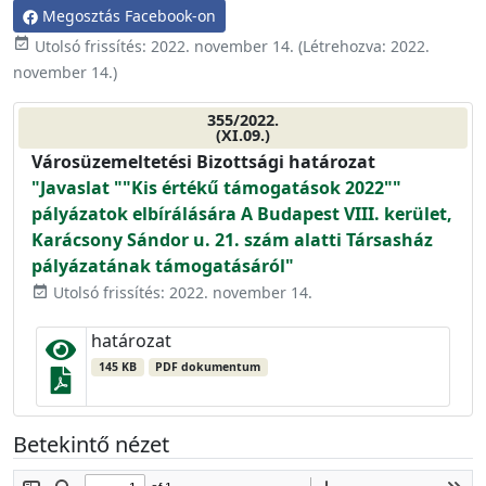
Megosztás Facebook-on
event_available
Utolsó frissítés:
2022. november 14.
(Létrehozva:
2022.
november 14.
)
355/2022.
(XI.09.)
Városüzemeltetési Bizottsági határozat
"Javaslat ""Kis értékű támogatások 2022""
pályázatok elbírálására A Budapest VIII. kerület,
Karácsony Sándor u. 21. szám alatti Társasház
pályázatának támogatásáról"
Utolsó frissítés: 2022. november 14.
event_available
határozat
145 KB
PDF dokumentum
Betekintő nézet