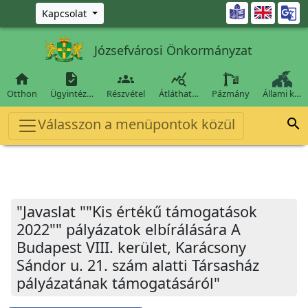
Ugrás a fő tartalomra

Kapcsolat
Józsefvárosi Önkormányzat




Otthon
Ügyintéz…
Részvétel
Átláthat…
Pázmány
Állami k…
Válasszon a menüpontok közül

"Javaslat ""Kis értékű támogatások
2022"" pályázatok elbírálására A
Budapest VIII. kerület, Karácsony
Sándor u. 21. szám alatti Társasház
pályázatának támogatásáról"