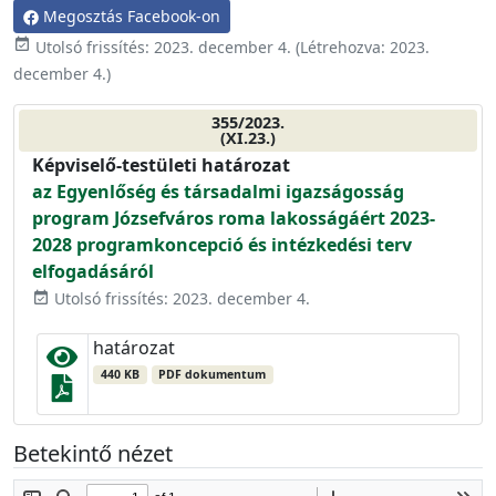
Megosztás Facebook-on
event_available
Utolsó frissítés:
2023. december 4.
(Létrehozva:
2023.
december 4.
)
355/2023.
(XI.23.)
Képviselő-testületi határozat
az Egyenlőség és társadalmi igazságosság
program Józsefváros roma lakosságáért 2023-
2028 programkoncepció és intézkedési terv
elfogadásáról
Utolsó frissítés: 2023. december 4.
event_available
határozat
440 KB
PDF dokumentum
Betekintő nézet