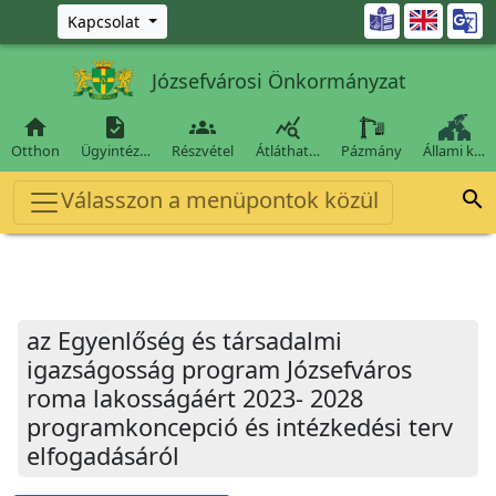
Ugrás a fő tartalomra

Kapcsolat
Józsefvárosi Önkormányzat




Otthon
Ügyintéz…
Részvétel
Átláthat…
Pázmány
Állami k…
Válasszon a menüpontok közül

az Egyenlőség és társadalmi
igazságosság program Józsefváros
roma lakosságáért 2023- 2028
programkoncepció és intézkedési terv
elfogadásáról