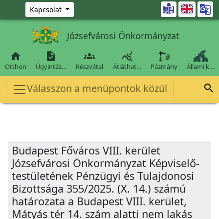
Ugrás a fő tartalomra

Kapcsolat
Józsefvárosi Önkormányzat




Otthon
Ügyintéz…
Részvétel
Átláthat…
Pázmány
Állami k…
Válasszon a menüpontok közül

Budapest Főváros VIII. kerület
Józsefvárosi Önkormányzat Képviselő-
testületének Pénzügyi és Tulajdonosi
Bizottsága 355/2025. (X. 14.) számú
határozata a Budapest VIII. kerület,
Mátyás tér 14. szám alatti nem lakás