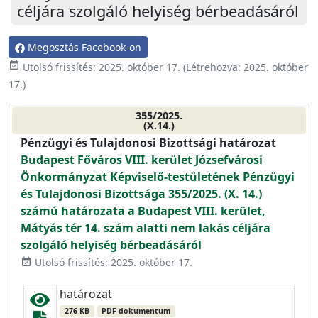
céljára szolgáló helyiség bérbeadásáról
Megosztás Facebook-on
event_available
Utolsó frissítés:
2025. október 17.
(Létrehozva:
2025. október
17.
)
355/2025.
(X.14.)
Pénzügyi és Tulajdonosi Bizottsági határozat
Budapest Főváros VIII. kerület Józsefvárosi
Önkormányzat Képviselő-testületének Pénzügyi
és Tulajdonosi Bizottsága 355/2025. (X. 14.)
számú határozata a Budapest VIII. kerület,
Mátyás tér 14. szám alatti nem lakás céljára
szolgáló helyiség bérbeadásáról
Utolsó frissítés: 2025. október 17.
event_available
határozat
276 KB
PDF dokumentum