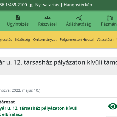
36 1/459-2100
Nyitvatartás
|
Hangostérkép




Ügyintézés
Részvétel
Átláthatóság
Pázmán
jlesztés
Közösség
Önkormányzat
Polgármesteri Hivatal
Választási in
ár u. 12. társasház pályázaton kívüli tá
ehozva:
2022. május 10.
)
atározat
yár u. 12. társasház pályázaton kívüli
 elbírálása