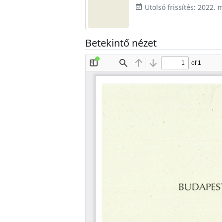
Utolsó frissítés: 2022. 
event_available
Betekintő nézet