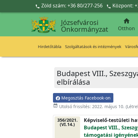
Ugrás a fő tartalomra
Zöld szám: +36 80/277-256
Központ: +



Józsefvárosi
Önkormányzat
Otthon
Hirdetőtábla
Szolgáltatások és intézmények
Városfe
Budapest VIII., Szeszgy
elbírálása
Megosztás Facebook-on
event_available
Utolsó frissítés:
2022. május 10.
(Létr
Képviselő-testületi h
356/2021.
(VI.14.)
Budapest VIII., Szeszg
támogatási igényének