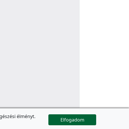
gészési élményt.
Elfogadom

Az oldal folytatódik