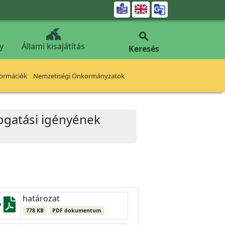


y
Állami kisajátítás
Keresés
formációk
Nemzetiségi Önkormányzatok
mogatási igényének
határozat
778 KB
PDF dokumentum