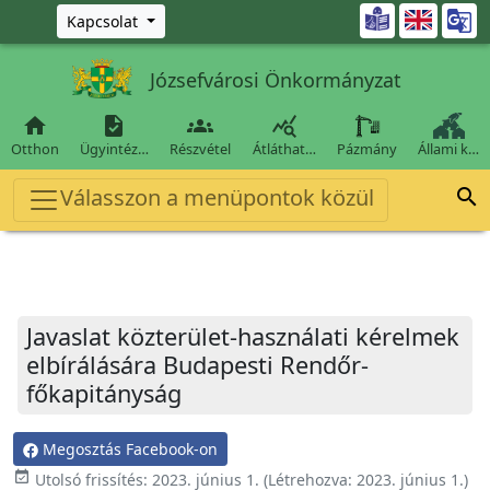
Ugrás a fő tartalomra

Kapcsolat
Józsefvárosi Önkormányzat




Otthon
Ügyintéz…
Részvétel
Átláthat…
Pázmány
Állami k…
Válasszon a menüpontok közül

Javaslat közterület-használati kérelmek
elbírálására Budapesti Rendőr-
főkapitányság
Megosztás Facebook-on
event_available
Utolsó frissítés:
2023. június 1.
(Létrehozva:
2023. június 1.
)