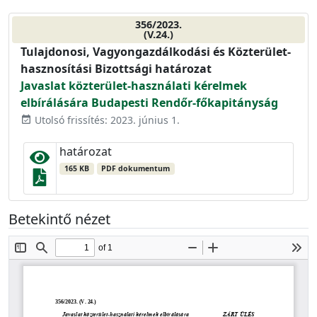
356/2023.
(V.24.)
Tulajdonosi, Vagyongazdálkodási és Közterület-
hasznosítási Bizottsági határozat
Javaslat közterület-használati kérelmek
elbírálására Budapesti Rendőr-főkapitányság
Utolsó frissítés: 2023. június 1.
event_available
határozat
165 KB
PDF dokumentum
Betekintő nézet