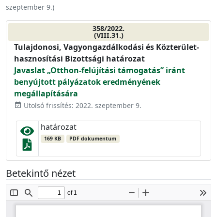
szeptember 9.
)
358/2022.
(VIII.31.)
Tulajdonosi, Vagyongazdálkodási és Közterület-
hasznosítási Bizottsági határozat
Javaslat „Otthon-felújítási támogatás” iránt
benyújtott pályázatok eredményének
megállapítására
Utolsó frissítés: 2022. szeptember 9.
event_available
határozat
169 KB
PDF dokumentum
Betekintő nézet