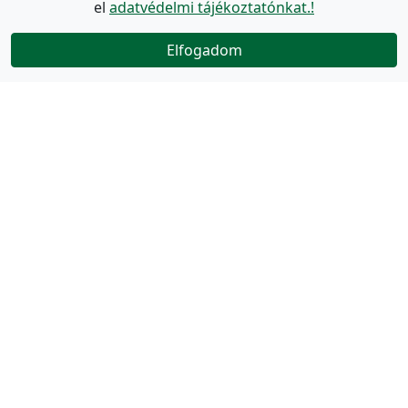
el
adatvédelmi tájékoztatónkat.!
Elfogadom
