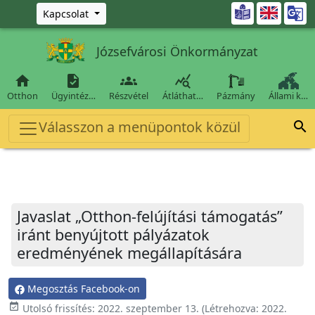
Ugrás a fő tartalomra

Kapcsolat
Józsefvárosi Önkormányzat




Otthon
Ügyintéz…
Részvétel
Átláthat…
Pázmány
Állami k…
Válasszon a menüpontok közül

Javaslat „Otthon-felújítási támogatás”
iránt benyújtott pályázatok
eredményének megállapítására
Megosztás Facebook-on
event_available
Utolsó frissítés:
2022. szeptember 13.
(Létrehozva:
2022.