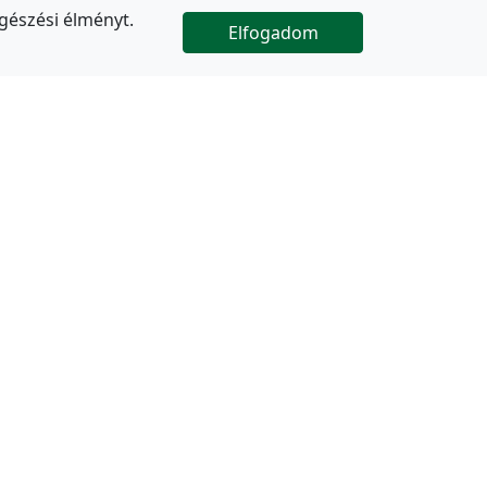
gészési élményt.
Elfogadom

Az oldal folytatódik