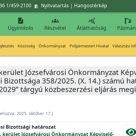
36 1/459-2100
Nyitvatartás
|
Hangostérkép




Ügyintézés
Részvétel
Átláthatóság
Pázmán
jlesztés
Közösség
Önkormányzat
Polgármesteri Hivatal
Választási in
 kerület Józsefvárosi Önkormányzat Képv
 Bizottsága 358/2025. (X. 14.) számú ha
2029” tárgyú közbeszerzési eljárás megi
rehozva:
2025. október 17.
)
si Bizottsági határozat
. kerület Józsefvárosi Önkormányzat Képviselő-