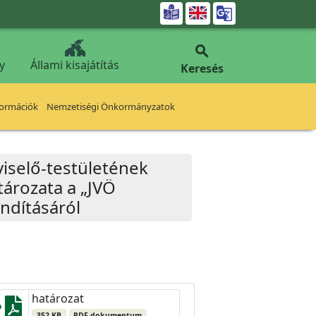


y
Állami kisajátítás
Keresés
formációk
Nemzetiségi Önkormányzatok
iselő-testületének
tározata a „JVÖ
ndításáról
határozat
352 KB
PDF dokumentum