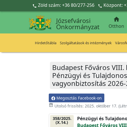
Ugrás a fő tartalomra
Zöld szám: +36 80/277-256
Központ: +



Józsefvárosi
Önkormányzat
Otthon
Hirdetőtábla
Szolgáltatások és intézmények
Városfe
Budapest Főváros VIII.
Pénzügyi és Tulajdonosi
vagyonbiztosítás 2026-
Megosztás Facebook-on
event_available
Utolsó frissítés:
2025. október 17.
(Lét
Pénzügyi és Tulajdono
358/2025.
(X.14.)
Budapest Főváros VIII