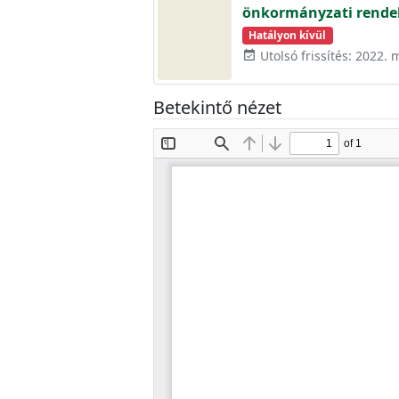
önkormányzati rendel
Hatályon kívül
Utolsó frissítés: 2022. 
event_available
Betekintő nézet