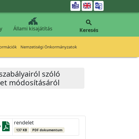


y
Állami kisajátítás
Keresés
formációk
Nemzetiségi Önkormányzatok
szabályairól szóló
let módosításáról
rendelet
137 KB
PDF dokumentum