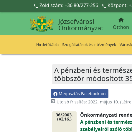
Ugrás a fő tartalomra
Zöld szám: +36 80/277-256
Központ: +



Józsefvárosi
Önkormányzat
Otthon
Hirdetőtábla
Szolgáltatások és intézmények
Városfe
A pénzbeni és természet
többször módosított 35
Megosztás Facebook-on
event_available
Utolsó frissítés:
2022. május 10.
(Létr
Önkormányzati rende
36/2003.
(VI.16.)
A pénzbeni és termész
szabályairól szóló töb