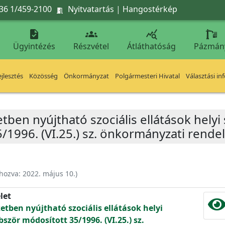
36 1/459-2100
Nyitvatartás
|
Hangostérkép




Ügyintézés
Részvétel
Átláthatóság
Pázmán
jlesztés
Közösség
Önkormányzat
Polgármesteri Hivatal
Választási in
ben nyújtható szociális ellátások helyi 
/1996. (VI.25.) sz. önkormányzati rende
ehozva:
2022. május 10.
)
let
etben nyújtható szociális ellátások helyi
bször módosított 35/1996. (VI.25.) sz.