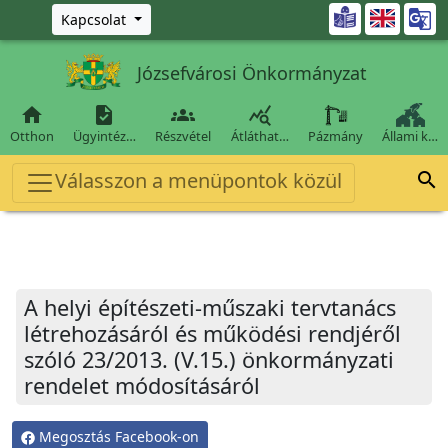
Ugrás a fő tartalomra

Kapcsolat
Józsefvárosi Önkormányzat




Otthon
Ügyintéz…
Részvétel
Átláthat…
Pázmány
Állami k…
Válasszon a menüpontok közül

A helyi építészeti-műszaki tervtanács
létrehozásáról és működési rendjéről
szóló 23/2013. (V.15.) önkormányzati
rendelet módosításáról
Megosztás Facebook-on