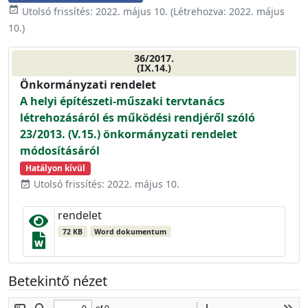
event_available
Utolsó frissítés:
2022. május 10.
(Létrehozva:
2022. május
10.
)
36/2017.
(IX.14.)
Önkormányzati rendelet
A helyi építészeti-műszaki tervtanács
létrehozásáról és működési rendjéről szóló
23/2013. (V.15.) önkormányzati rendelet
módosításáról
Hatályon kívül
Utolsó frissítés: 2022. május 10.
event_available
rendelet
72 KB
Word dokumentum
Betekintő nézet