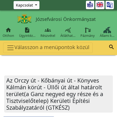
Ugrás a fő tartalomra

Kapcsolat
Józsefvárosi Önkormányzat




Otthon
Ügyintéz…
Részvétel
Átláthat…
Pázmány
Állami k…
Válasszon a menüpontok közül

Az Orczy út - Kőbányai út - Könyves
Kálmán körút - Üllői út által határolt
terület(a Ganz negyed egy része és a
Tisztviselőtelep) Kerületi Építési
Szabályzatáról (GTKÉSZ)