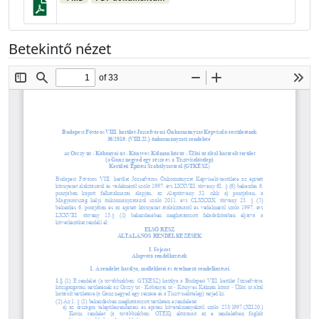
Betekintő nézet