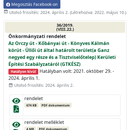
Megosztás Facebook-on
event_available
Utolsó frissítés:
2024. április 2.
(Létrehozva:
2022. május 10.
)
36/2019.
(VIII.22.)
Önkormányzati rendelet
Az Orczy út - Kőbányai út - Könyves Kálmán
körút - Üllői út által határolt terület(a Ganz
negyed egy része és a Tisztviselőtelep) Kerületi
Építési Szabályzatáról (GTKÉSZ)
Hatályban volt: 2021. október 29. -
Hatályon kívül
2024. április 1.
Utolsó frissítés: 2024. április 2.
event_available
rendelet
674 KB
PDF dokumentum
rendelet melléklet
4 MB
PDF dokumentum