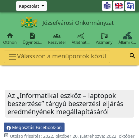
Ugrás a fő tartalomra

Kapcsolat
Józsefvárosi Önkormányzat




Otthon
Ügyintéz…
Részvétel
Átláthat…
Pázmány
Állami k…
Válasszon a menüpontok közül

Az „Informatikai eszköz – laptopok
beszerzése” tárgyú beszerzési eljárás
eredményének megállapításáról
Megosztás Facebook-on
event_available
Utolsó frissítés:
2022. október 20.
(Létrehozva:
2022. október