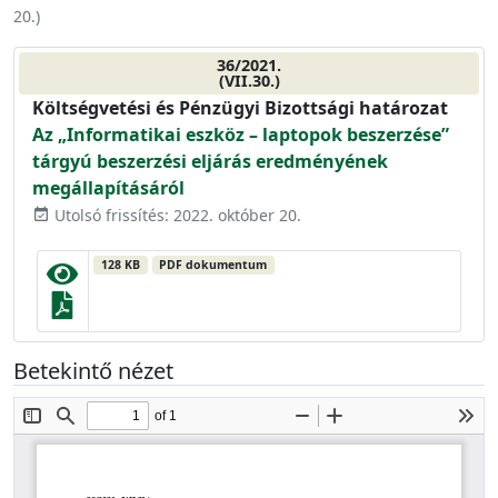
20.
)
36/2021.
(VII.30.)
Költségvetési és Pénzügyi Bizottsági határozat
Az „Informatikai eszköz – laptopok beszerzése”
tárgyú beszerzési eljárás eredményének
megállapításáról
Utolsó frissítés: 2022. október 20.
event_available
128 KB
PDF dokumentum
Betekintő nézet