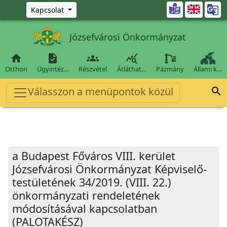
Ugrás a fő tartalomra

Kapcsolat
Józsefvárosi Önkormányzat




Otthon
Ügyintéz…
Részvétel
Átláthat…
Pázmány
Állami k…
Válasszon a menüpontok közül

a Budapest Főváros VIII. kerület
Józsefvárosi Önkormányzat Képviselő-
testületének 34/2019. (VIII. 22.)
önkormányzati rendeletének
módosításával kapcsolatban
(PALOTAKÉSZ)