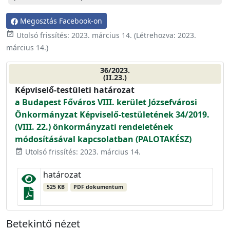
Megosztás Facebook-on
event_available
Utolsó frissítés:
2023. március 14.
(Létrehozva:
2023.
március 14.
)
36/2023.
(II.23.)
Képviselő-testületi határozat
a Budapest Főváros VIII. kerület Józsefvárosi
Önkormányzat Képviselő-testületének 34/2019.
(VIII. 22.) önkormányzati rendeletének
módosításával kapcsolatban (PALOTAKÉSZ)
Utolsó frissítés: 2023. március 14.
event_available
határozat
525 KB
PDF dokumentum
Betekintő nézet