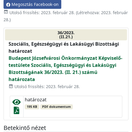
Megosztás Facebook-on
event_available
Utolsó frissítés:
2023. február 28.
(Létrehozva:
2023. február
28.
)
36/2023.
(II.21.)
Szociális, Egészségügyi és Lakásügyi Bizottsági
határozat
Budapest Józsefvárosi Önkormányzat Képviselő-
testülete Szociális, Egészségügyi és Lakásügyi
Bizottságának 36/2023. (II. 21.) számú
határozata
Utolsó frissítés: 2023. február 28.
event_available
határozat
195 KB
PDF dokumentum
Betekintő nézet