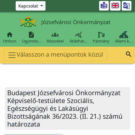
Ugrás a fő tartalomra

Kapcsolat
Józsefvárosi Önkormányzat




Otthon
Ügyintéz…
Részvétel
Átláthat…
Pázmány
Állami k…
Válasszon a menüpontok közül

Budapest Józsefvárosi Önkormányzat
Képviselő-testülete Szociális,
Egészségügyi és Lakásügyi
Bizottságának 36/2023. (II. 21.) számú
határozata