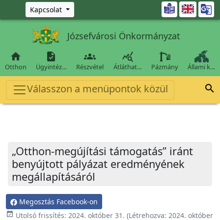
Ugrás a fő tartalomra

Kapcsolat
Józsefvárosi Önkormányzat




Otthon
Ügyintéz…
Részvétel
Átláthat…
Pázmány
Állami k…
Válasszon a menüpontok közül

„Otthon-megújítási támogatás” iránt
benyújtott pályázat eredményének
megállapításáról
Megosztás Facebook-on
event_available
Utolsó frissítés:
2024. október 31.
(Létrehozva:
2024. október