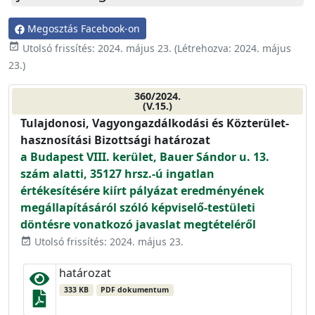
Megosztás Facebook-on
event_available
Utolsó frissítés:
2024. május 23.
(Létrehozva:
2024. május
23.
)
360/2024.
(V.15.)
Tulajdonosi, Vagyongazdálkodási és Közterület-
hasznosítási Bizottsági határozat
a Budapest VIII. kerület, Bauer Sándor u. 13.
szám alatti, 35127 hrsz.-ú ingatlan
értékesítésére kiírt pályázat eredményének
megállapításáról szóló képviselő-testületi
döntésre vonatkozó javaslat megtételéről
Utolsó frissítés: 2024. május 23.
event_available
határozat
333 KB
PDF dokumentum