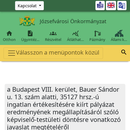
Ugrás a fő tartalomra

Kapcsolat
Józsefvárosi Önkormányzat




Otthon
Ügyintéz…
Részvétel
Átláthat…
Pázmány
Állami k…
Válasszon a menüpontok közül

a Budapest VIII. kerület, Bauer Sándor
u. 13. szám alatti, 35127 hrsz.-ú
ingatlan értékesítésére kiírt pályázat
eredményének megállapításáról szóló
képviselő-testületi döntésre vonatkozó
javaslat megtételéről