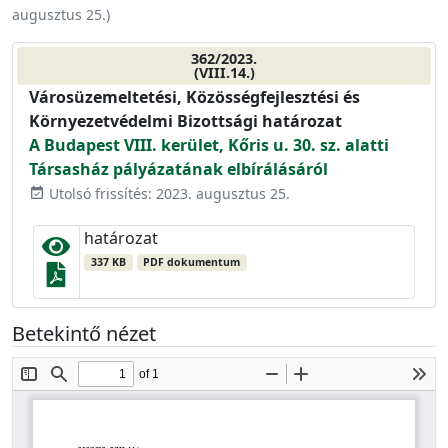
augusztus 25.
)
362/2023.
(VIII.14.)
Városüzemeltetési, Közösségfejlesztési és
Környezetvédelmi Bizottsági határozat
A Budapest VIII. kerület, Kőris u. 30. sz. alatti
Társasház pályázatának elbírálásáról
Utolsó frissítés: 2023. augusztus 25.
event_available
határozat
337 KB
PDF dokumentum
Betekintő nézet