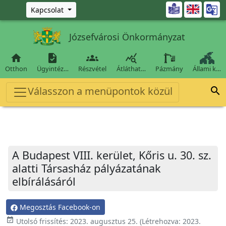
Ugrás a fő tartalomra

Kapcsolat
Józsefvárosi Önkormányzat




Otthon
Ügyintéz…
Részvétel
Átláthat…
Pázmány
Állami k…
Válasszon a menüpontok közül

A Budapest VIII. kerület, Kőris u. 30. sz.
alatti Társasház pályázatának
elbírálásáról
Megosztás Facebook-on
event_available
Utolsó frissítés:
2023. augusztus 25.
(Létrehozva:
2023.