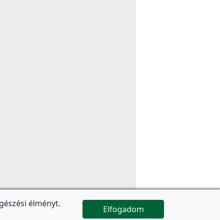
gészési élményt.
Elfogadom

Az oldal folytatódik