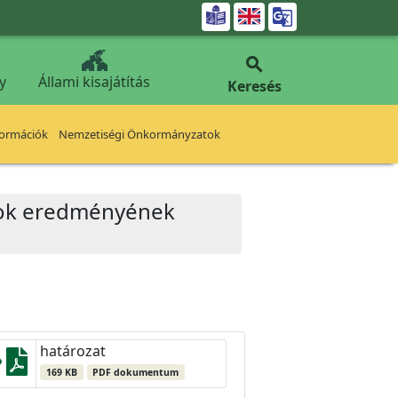


y
Állami kisajátítás
Keresés
formációk
Nemzetiségi Önkormányzatok
zatok eredményének
határozat
169 KB
PDF dokumentum