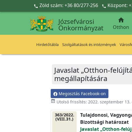
Ugrás a fő tartalomra
Zöld szám: +36 80/277-256
Központ: +



Józsefvárosi
Önkormányzat
Otthon
Hirdetőtábla
Szolgáltatások és intézmények
Városfe
Javaslat „Otthon-felúj
megállapítására
Megosztás Facebook-on
event_available
Utolsó frissítés:
2022. szeptember 13.
Tulajdonosi, Vagyonga
363/2022.
(VIII.31.)
Bizottsági határozat
Javaslat „Otthon-felú