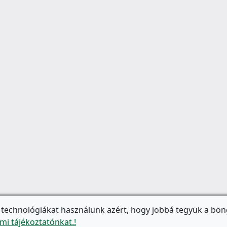
 technológiákat használunk azért, hogy jobbá tegyük a bön
mi tájékoztatónkat.!