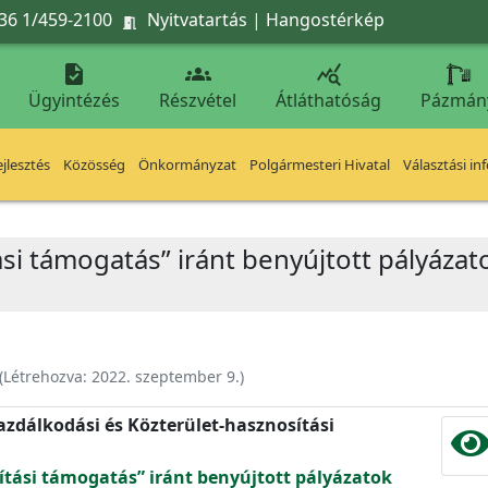
36 1/459-2100
Nyitvatartás
|
Hangostérkép




Ügyintézés
Részvétel
Átláthatóság
Pázmán
jlesztés
Közösség
Önkormányzat
Polgármesteri Hivatal
Választási in
ítási támogatás” iránt benyújtott pályá
(Létrehozva:
2022. szeptember 9.
)
zdálkodási és Közterület-hasznosítási
jítási támogatás” iránt benyújtott pályázatok