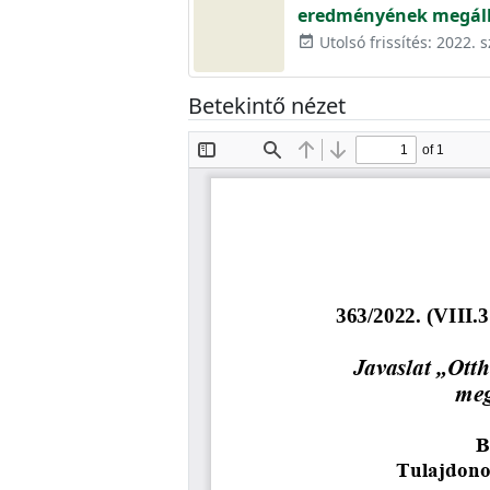
eredményének megáll
Utolsó frissítés: 2022. 
event_available
Betekintő nézet