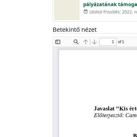
pályázatának támoga
Utolsó frissítés: 2022.
event_available
Betekintő nézet