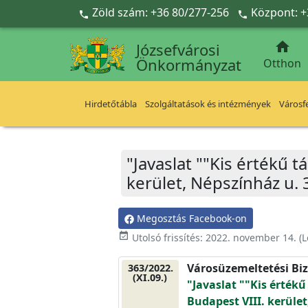
Ugrás a fő tartalomra
Zöld szám: +36 80/277-256
Központ: +



Józsefvárosi
Önkormányzat
Otthon
Hirdetőtábla
Szolgáltatások és intézmények
Városfe
"Javaslat ""Kis értékű 
kerület, Népszínház u. 
Megosztás Facebook-on
event_available
Utolsó frissítés:
2022. november 14.
(L
Városüzemeltetési Biz
363/2022.
(XI.09.)
"Javaslat ""Kis érték
Budapest VIII. kerület