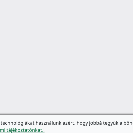
 technológiákat használunk azért, hogy jobbá tegyük a bön
mi tájékoztatónkat.!