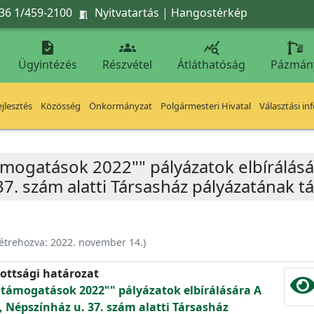
36 1/459-2100
Nyitvatartás
|
Hangostérkép




Ügyintézés
Részvétel
Átláthatóság
Pázmán
jlesztés
Közösség
Önkormányzat
Polgármesteri Hivatal
Választási in
támogatások 2022"" pályázatok elbírálásá
37. szám alatti Társasház pályázatának 
étrehozva:
2022. november 14.
)
ottsági határozat
ű támogatások 2022"" pályázatok elbírálására A
, Népszínház u. 37. szám alatti Társasház