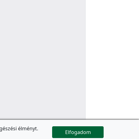
gészési élményt.
Elfogadom

Az oldal folytatódik