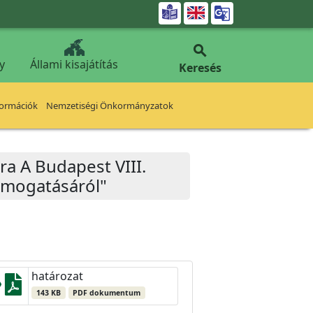


y
Állami kisajátítás
Keresés
formációk
Nemzetiségi Önkormányzatok
ra A Budapest VIII.
támogatásáról"
határozat
143 KB
PDF dokumentum