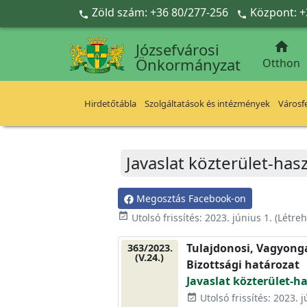
Ugrás a fő tartalomra
Zöld szám: +36 80/277-256
Központ: +



Józsefvárosi
Önkormányzat
Otthon
Hirdetőtábla
Szolgáltatások és intézmények
Városfe
Javaslat közterület-has
Megosztás Facebook-on
event_available
Utolsó frissítés:
2023. június 1.
(Létre
Tulajdonosi, Vagyonga
363/2023.
(V.24.)
Bizottsági határozat
Javaslat közterület-ha
Utolsó frissítés: 2023. j
event_available