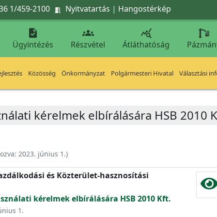
36 1/459-2100
Nyitvatartás
|
Hangostérkép




Ügyintézés
Részvétel
Átláthatóság
Pázmán
jlesztés
Közösség
Önkormányzat
Polgármesteri Hivatal
Választási in
ználati kérelmek elbírálására HSB 2010 K
hozva:
2023. június 1.
)
zdálkodási és Közterület-hasznosítási
sználati kérelmek elbírálására HSB 2010 Kft.
únius 1.