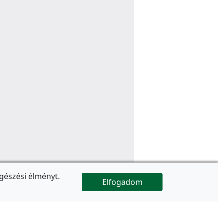
gészési élményt.
Elfogadom

Az oldal folytatódik