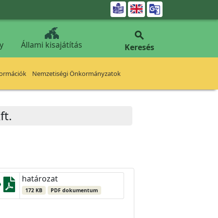


y
Állami kisajátítás
Keresés
formációk
Nemzetiségi Önkormányzatok
ft.
határozat
172 KB
PDF dokumentum