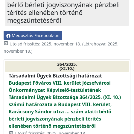
bérlő bérleti jogviszonyának pénzbeli
térítés ellenében történő
megszüntetéséről
Megosztás Facebook-on
event_available
Utolsó frissítés:
2025. november 18.
(Létrehozva:
2025.
november 18.
)
364/2025.
(XI.10.)
Társadalmi Ügyek Bizottsági határozat
Budapest Főváros VIII. kerület Józsefvárosi
Önkormányzat Képviselő-testületének
Társadalmi Ügyek Bizottsága 364/2025. (XI. 10.)
számú határozata a Budapest VIII. kerület,
Karácsony Sándor utca ... szám alatti bérlő
bérleti jogviszonyának pénzbeli térítés
ellenében történő megszüntetéséről
Utolsó frissítés: 2025. november 18.
event_available