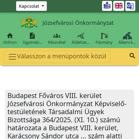
Ugrás a fő tartalomra

Kapcsolat
Józsefvárosi Önkormányzat




Otthon
Ügyintéz…
Részvétel
Átláthat…
Pázmány
Állami k…
Válasszon a menüpontok közül

Budapest Főváros VIII. kerület
Józsefvárosi Önkormányzat Képviselő-
testületének Társadalmi Ügyek
Bizottsága 364/2025. (XI. 10.) számú
határozata a Budapest VIII. kerület,
Karácsony Sándor utca ... szám alatti