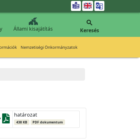


y
Állami kisajátítás
Keresés
formációk
Nemzetiségi Önkormányzatok
határozat
438 KB
PDF dokumentum