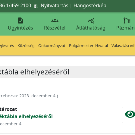
36 1/459-2100
Nyitvatartás
|
Hangostérkép




Ügyintézés
Részvétel
Átláthatóság
Pázmán
jlesztés
Közösség
Önkormányzat
Polgármesteri Hivatal
Választási in
tábla elhelyezéséről
trehozva:
2023. december 4.
)
atározat
ktábla elhelyezéséről
 december 4.