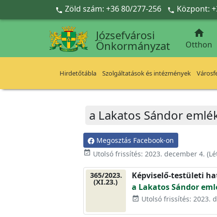
Ugrás a fő tartalomra
Zöld szám: +36 80/277-256
Központ: +



Józsefvárosi
Önkormányzat
Otthon
Hirdetőtábla
Szolgáltatások és intézmények
Városfe
a Lakatos Sándor emlék
Megosztás Facebook-on
event_available
Utolsó frissítés:
2023. december 4.
(Lé
Képviselő-testületi h
365/2023.
(XI.23.)
a Lakatos Sándor emlé
Utolsó frissítés: 2023.
event_available