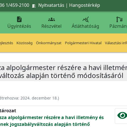
36 1/459-2100
Nyitvatartás
|
Hangostérkép




Ügyintézés
Részvétel
Átláthatóság
Pázmán
jlesztés
Közösség
Önkormányzat
Polgármesteri Hivatal
Választási in
za alpolgármester részére a havi illetmé
áltozás alapján történő módosításáról
étrehozva:
2024. december 18.
)
atározat
sza alpolgármester részére a havi illetmény és
ének jogszabályváltozás alapján történő