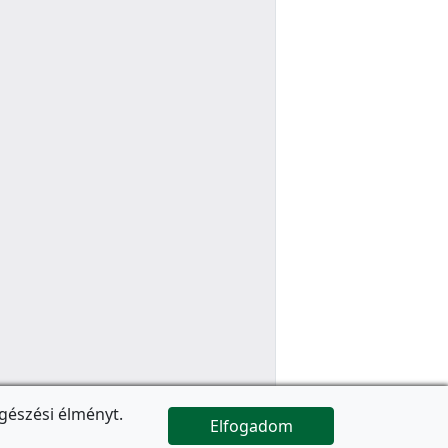
gészési élményt.
Elfogadom

Az oldal folytatódik