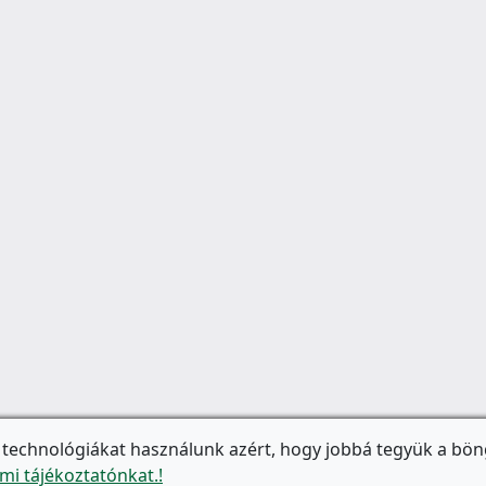
 technológiákat használunk azért, hogy jobbá tegyük a bön
mi tájékoztatónkat.!