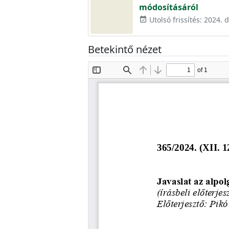
módosításáról
Utolsó frissítés: 2024.
event_available
Betekintő nézet