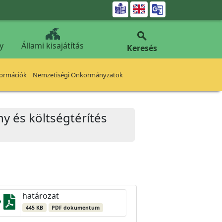


y
Állami kisajátítás
Keresés
formációk
Nemzetiségi Önkormányzatok
ny és költségtérítés
határozat
445 KB
PDF dokumentum