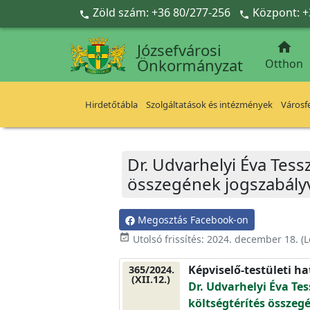
Ugrás a fő tartalomra
Zöld szám: +36 80/277-256
Központ: +



Józsefvárosi
Önkormányzat
Otthon
Hirdetőtábla
Szolgáltatások és intézmények
Városfe
Dr. Udvarhelyi Éva Tess
összegének jogszabályv
Megosztás Facebook-on
event_available
Utolsó frissítés:
2024. december 18.
(L
Képviselő-testületi h
365/2024.
(XII.12.)
Dr. Udvarhelyi Éva Tes
költségtérítés összeg