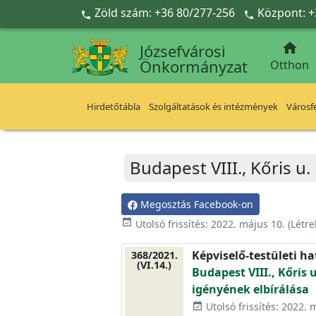
Ugrás a fő tartalomra
Zöld szám: +36 80/277-256
Központ: +



Józsefvárosi
Önkormányzat
Otthon
Hirdetőtábla
Szolgáltatások és intézmények
Városfe
Budapest VIII., Kőris u
Megosztás Facebook-on
event_available
Utolsó frissítés:
2022. május 10.
(Létr
Képviselő-testületi h
368/2021.
(VI.14.)
Budapest VIII., Kőris 
igényének elbírálása
Utolsó frissítés: 2022. 
event_available