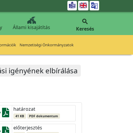


y
Állami kisajátítás
Keresés
formációk
Nemzetiségi Önkormányzatok
ási igényének elbírálása
határozat
41 KB
PDF dokumentum
előterjesztés