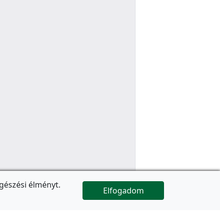
gészési élményt.
Elfogadom

Az oldal folytatódik