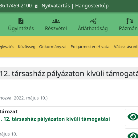
36 1/459-2100
Nyitvatartás
|
Hangostérkép




Ügyintézés
Részvétel
Átláthatóság
Pázmán
jlesztés
Közösség
Önkormányzat
Polgármesteri Hivatal
Választási in
. 12. társasház pályázaton kívüli támogat
ehozva:
2022. május 10.
)
atározat
u. 12. társasház pályázaton kívüli támogatási
május 10.