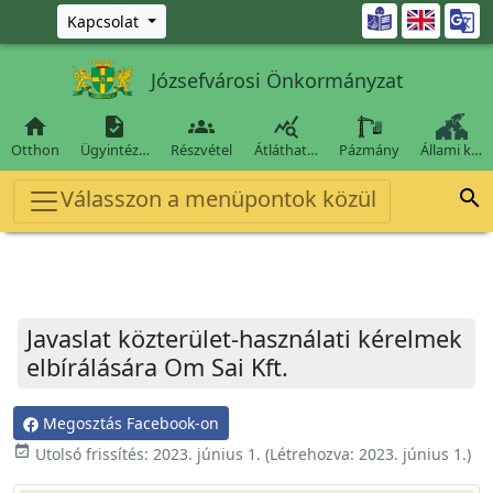
Ugrás a fő tartalomra

Kapcsolat
Józsefvárosi Önkormányzat




Otthon
Ügyintéz…
Részvétel
Átláthat…
Pázmány
Állami k…
Válasszon a menüpontok közül

Javaslat közterület-használati kérelmek
elbírálására Om Sai Kft.
Megosztás Facebook-on
event_available
Utolsó frissítés:
2023. június 1.
(Létrehozva:
2023. június 1.
)