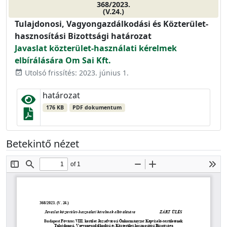
368/2023.
(V.24.)
Tulajdonosi, Vagyongazdálkodási és Közterület-
hasznosítási Bizottsági határozat
Javaslat közterület-használati kérelmek
elbírálására Om Sai Kft.
Utolsó frissítés: 2023. június 1.
event_available
határozat
176 KB
PDF dokumentum
Betekintő nézet