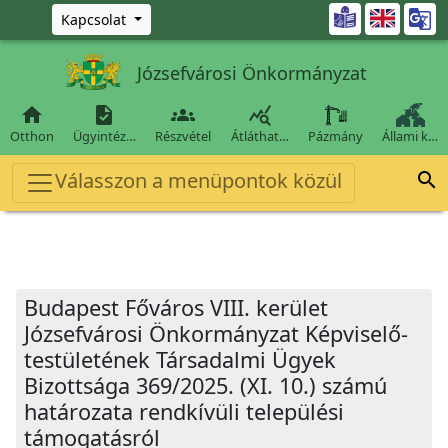
Ugrás a fő tartalomra

Kapcsolat
Józsefvárosi Önkormányzat




Otthon
Ügyintéz…
Részvétel
Átláthat…
Pázmány
Állami k…
Válasszon a menüpontok közül

Budapest Főváros VIII. kerület
Józsefvárosi Önkormányzat Képviselő-
testületének Társadalmi Ügyek
Bizottsága 369/2025. (XI. 10.) számú
határozata rendkívüli települési
támogatásról