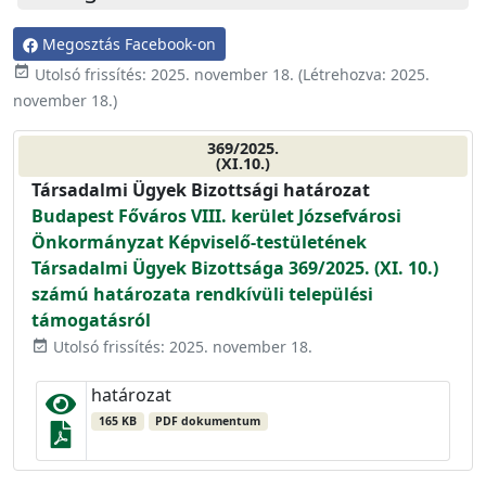
Megosztás Facebook-on
event_available
Utolsó frissítés:
2025. november 18.
(Létrehozva:
2025.
november 18.
)
369/2025.
(XI.10.)
Társadalmi Ügyek Bizottsági határozat
Budapest Főváros VIII. kerület Józsefvárosi
Önkormányzat Képviselő-testületének
Társadalmi Ügyek Bizottsága 369/2025. (XI. 10.)
számú határozata rendkívüli települési
támogatásról
Utolsó frissítés: 2025. november 18.
event_available
határozat
165 KB
PDF dokumentum