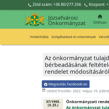
Ugrás a fő tartalomra
Zöld szám: +36 80/277-256
Központ: +



Józsefvárosi
Önkormányzat
Otthon
Hirdetőtábla
Szolgáltatások és intézmények
Városfe
Az önkormányzat tulajd
bérbeadásának feltétele
rendelet módosításáró
Megosztás Facebook-on
event_available
Utolsó frissítés:
2022. május 10.
(Létr
Önkormányzati rende
37/1995.
(X.25.)
Az önkormányzat tula