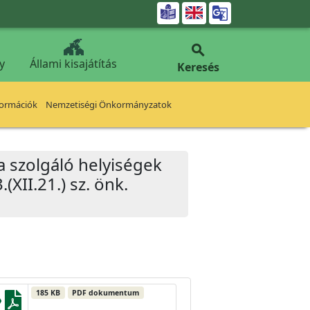


y
Állami kisajátítás
Keresés
formációk
Nemzetiségi Önkormányzatok
a szolgáló helyiségek
XII.21.) sz. önk.
185 KB
PDF dokumentum