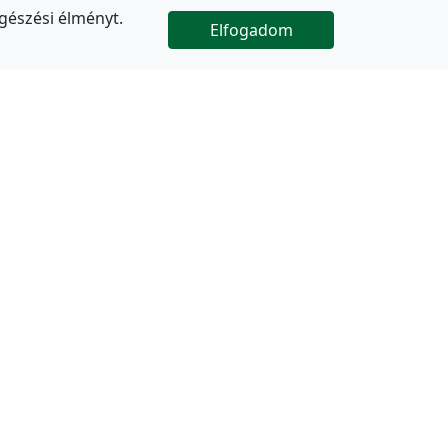
gészési élményt.
Elfogadom

Az oldal folytatódik