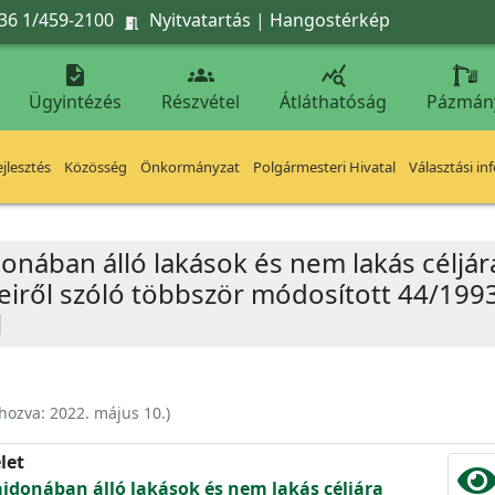
36 1/459-2100
Nyitvatartás
|
Hangostérkép




Ügyintézés
Részvétel
Átláthatóság
Pázmán
jlesztés
Közösség
Önkormányzat
Polgármesteri Hivatal
Választási in
onában álló lakások és nem lakás céljár
iről szóló többször módosított 44/1993.(
l
ehozva:
2022. május 10.
)
let
jdonában álló lakások és nem lakás céljára