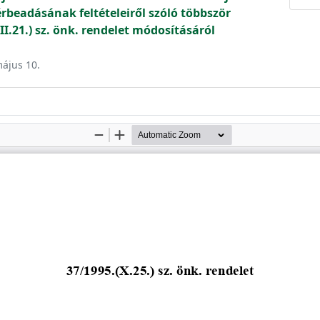
érbeadásának feltételeiről szóló többször
I.21.) sz. önk. rendelet módosításáról
május 10.