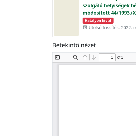
szolgáló helyiségek b
módosított 44/1993.(XI
Hatályon kívül
Utolsó frissítés: 2022. 
event_available
Betekintő nézet