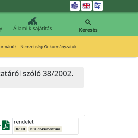


y
Állami kisajátítás
Keresés
formációk
Nemzetiségi Önkormányzatok
zatáról szóló 38/2002.
rendelet
87 KB
PDF dokumentum