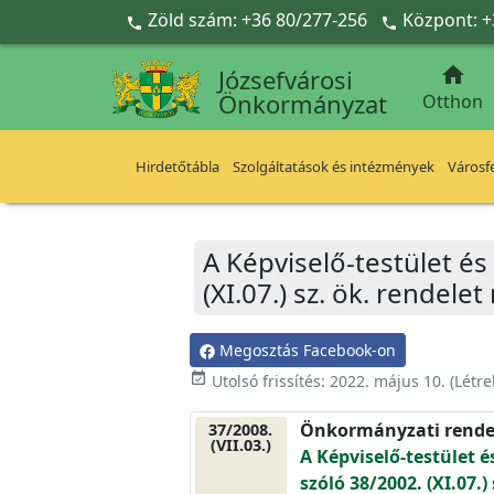
Ugrás a fő tartalomra
Zöld szám: +36 80/277-256
Központ: +



Józsefvárosi
Önkormányzat
Otthon
Hirdetőtábla
Szolgáltatások és intézmények
Városfe
A Képviselő-testület és
(XI.07.) sz. ök. rendele
Megosztás Facebook-on
event_available
Utolsó frissítés:
2022. május 10.
(Létr
Önkormányzati rende
37/2008.
(VII.03.)
A Képviselő-testület é
szóló 38/2002. (XI.07.