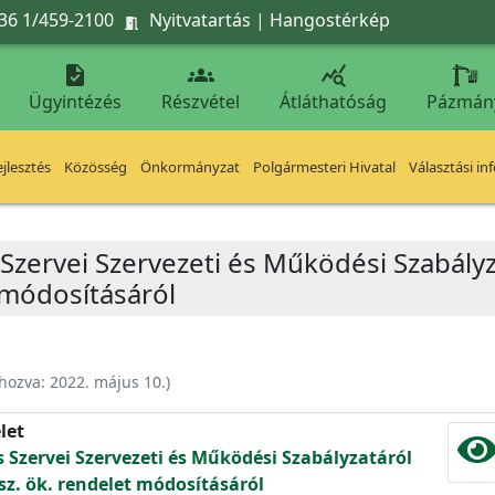
36 1/459-2100
Nyitvatartás
|
Hangostérkép




Ügyintézés
Részvétel
Átláthatóság
Pázmán
jlesztés
Közösség
Önkormányzat
Polgármesteri Hivatal
Választási in
 Szervei Szervezeti és Működési Szabály
t módosításáról
ehozva:
2022. május 10.
)
let
s Szervei Szervezeti és Működési Szabályzatáról
) sz. ök. rendelet módosításáról