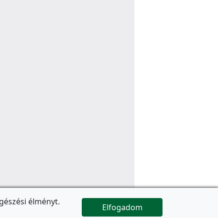
gészési élményt.
Elfogadom

Az oldal folytatódik