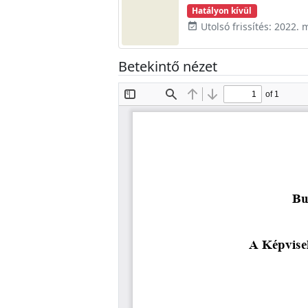
Hatályon kívül
Utolsó frissítés: 2022. 
event_available
Betekintő nézet