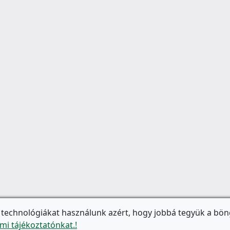
 technológiákat használunk azért, hogy jobbá tegyük a bön
mi tájékoztatónkat.!