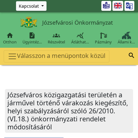
Ugrás a fő tartalomra

Kapcsolat
Józsefvárosi Önkormányzat




Otthon
Ügyintéz…
Részvétel
Átláthat…
Pázmány
Állami k…
Válasszon a menüpontok közül

Józsefváros közigazgatási területén a
járművel történő várakozás kiegészítő,
helyi szabályzásáról szóló 26/2010.
(VI.18.) önkormányzati rendelet
módosításáról