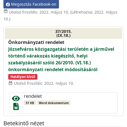
Megosztás Facebook-on
event_available
Utolsó frissítés:
2022. május 10.
(Létrehozva:
2022. május
10.
)
37/2015.
(IX.18.)
Önkormányzati rendelet
Józsefváros közigazgatási területén a járművel
történő várakozás kiegészítő, helyi
szabályzásáról szóló 26/2010. (VI.18.)
önkormányzati rendelet módosításáról
Hatályon kívül
Utolsó frissítés: 2022. május 10.
event_available
rendelet
51 KB
Word dokumentum
Betekintő nézet