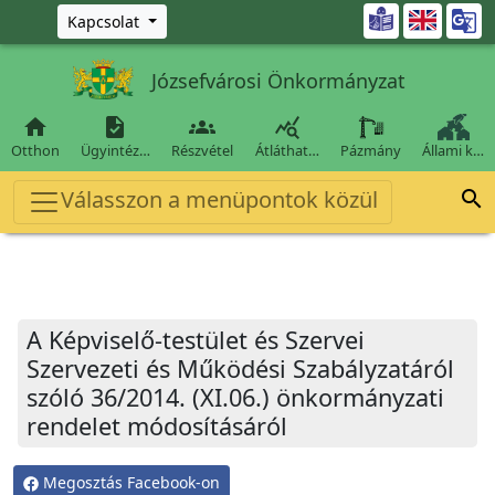
Ugrás a fő tartalomra

Kapcsolat
Józsefvárosi Önkormányzat




Otthon
Ügyintéz…
Részvétel
Átláthat…
Pázmány
Állami k…
Válasszon a menüpontok közül

A Képviselő-testület és Szervei
Szervezeti és Működési Szabályzatáról
szóló 36/2014. (XI.06.) önkormányzati
rendelet módosításáról
Megosztás Facebook-on