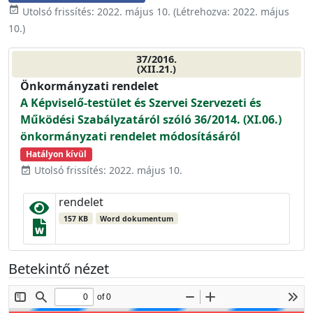
event_available
Utolsó frissítés:
2022. május 10.
(Létrehozva:
2022. május
10.
)
37/2016.
(XII.21.)
Önkormányzati rendelet
A Képviselő-testület és Szervei Szervezeti és
Működési Szabályzatáról szóló 36/2014. (XI.06.)
önkormányzati rendelet módosításáról
Hatályon kívül
Utolsó frissítés: 2022. május 10.
event_available
rendelet
157 KB
Word dokumentum
Betekintő nézet