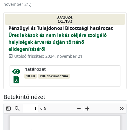
november 21.
)
37/2024.
(XI.19.)
Pénzügyi és Tulajdonosi Bizottsági határozat
Üres lakások és nem lakás céljára szolgáló
helyiségek árverés útján történő
elidegenítéséről
Utolsó frissítés: 2024. november 21.
event_available
határozat
98 KB
PDF dokumentum
Betekintő nézet