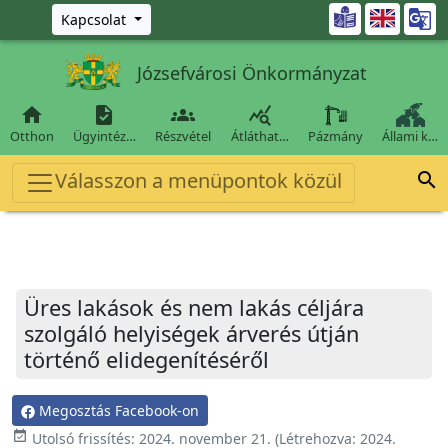
Ugrás a fő tartalomra

Kapcsolat
Józsefvárosi Önkormányzat




Otthon
Ügyintéz…
Részvétel
Átláthat…
Pázmány
Állami k…
Válasszon a menüpontok közül

Üres lakások és nem lakás céljára
szolgáló helyiségek árverés útján
történő elidegenítéséről
Megosztás Facebook-on
event_available
Utolsó frissítés:
2024. november 21.
(Létrehozva:
2024.