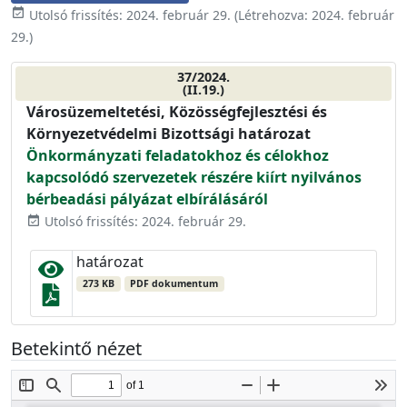
event_available
Utolsó frissítés:
2024. február 29.
(Létrehozva:
2024. február
29.
)
37/2024.
(II.19.)
Városüzemeltetési, Közösségfejlesztési és
Környezetvédelmi Bizottsági határozat
Önkormányzati feladatokhoz és célokhoz
kapcsolódó szervezetek részére kiírt nyilvános
bérbeadási pályázat elbírálásáról
Utolsó frissítés: 2024. február 29.
event_available
határozat
273 KB
PDF dokumentum
Betekintő nézet