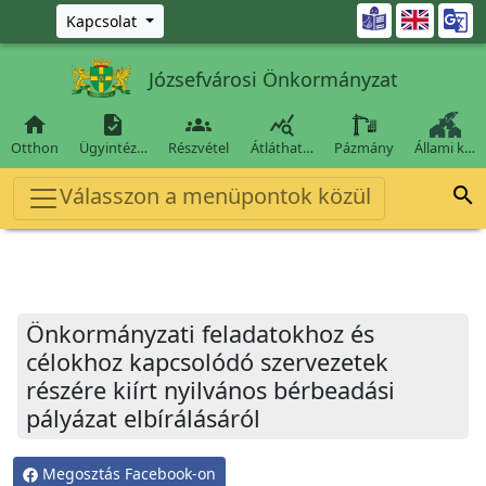
Ugrás a fő tartalomra

Kapcsolat
Józsefvárosi Önkormányzat




Otthon
Ügyintéz…
Részvétel
Átláthat…
Pázmány
Állami k…
Válasszon a menüpontok közül

Önkormányzati feladatokhoz és
célokhoz kapcsolódó szervezetek
részére kiírt nyilvános bérbeadási
pályázat elbírálásáról
Megosztás Facebook-on