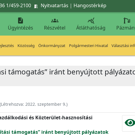
36 1/459-2100
Nyitvatartás
|
Hangostérkép




Ügyintézés
Részvétel
Átláthatóság
Pázmán
jlesztés
Közösség
Önkormányzat
Polgármesteri Hivatal
Választási in
ítási támogatás” iránt benyújtott pályá
(Létrehozva:
2022. szeptember 9.
)
zdálkodási és Közterület-hasznosítási
jítási támogatás” iránt benyújtott pályázatok