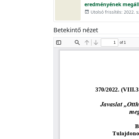
eredményének megáll
Utolsó frissítés: 2022. 
event_available
Betekintő nézet