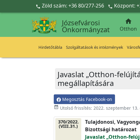
Ugrás a fő tartalomra
Zöld szám: +36 80/277-256
Központ: +



Józsefvárosi
Önkormányzat
Otthon
Hirdetőtábla
Szolgáltatások és intézmények
Városfe
Javaslat „Otthon-felúj
megállapítására
Megosztás Facebook-on
event_available
Utolsó frissítés:
2022. szeptember 13.
Tulajdonosi, Vagyonga
370/2022.
(VIII.31.)
Bizottsági határozat
Javaslat „Otthon-felú