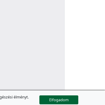
gészési élményt.
Elfogadom

Az oldal folytatódik