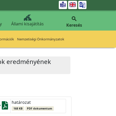


y
Állami kisajátítás
Keresés
formációk
Nemzetiségi Önkormányzatok
zatok eredményének
határozat
168 KB
PDF dokumentum