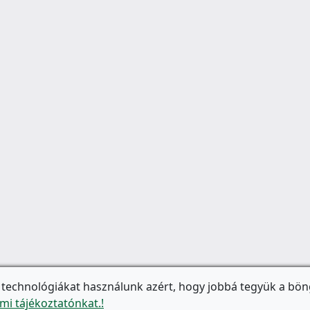
 technológiákat használunk azért, hogy jobbá tegyük a bön
mi tájékoztatónkat.!