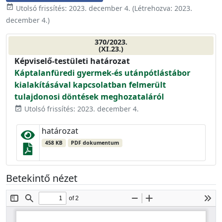
event_available
Utolsó frissítés:
2023. december 4.
(Létrehozva:
2023.
december 4.
)
370/2023.
(XI.23.)
Képviselő-testületi határozat
Káptalanfüredi gyermek-és utánpótlástábor
kialakításával kapcsolatban felmerült
tulajdonosi döntések meghozataláról
Utolsó frissítés: 2023. december 4.
event_available
határozat
458 KB
PDF dokumentum
Betekintő nézet