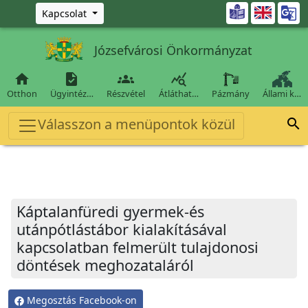
Ugrás a fő tartalomra

Kapcsolat
Józsefvárosi Önkormányzat




Otthon
Ügyintéz…
Részvétel
Átláthat…
Pázmány
Állami k…
Válasszon a menüpontok közül

Káptalanfüredi gyermek-és
utánpótlástábor kialakításával
kapcsolatban felmerült tulajdonosi
döntések meghozataláról
Megosztás Facebook-on