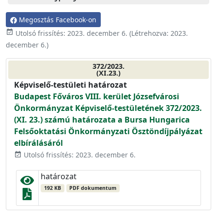
Megosztás Facebook-on
event_available
Utolsó frissítés:
2023. december 6.
(Létrehozva:
2023.
december 6.
)
372/2023.
(XI.23.)
Képviselő-testületi határozat
Budapest Főváros VIII. kerület Józsefvárosi
Önkormányzat Képviselő-testületének 372/2023.
(XI. 23.) számú határozata a Bursa Hungarica
Felsőoktatási Önkormányzati Ösztöndíjpályázat
elbírálásáról
Utolsó frissítés: 2023. december 6.
event_available
határozat
192 KB
PDF dokumentum