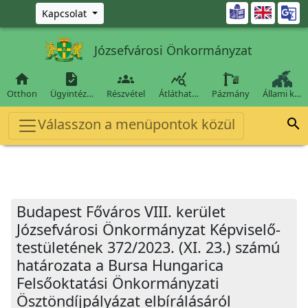
Ugrás a fő tartalomra

Kapcsolat
Józsefvárosi Önkormányzat




Otthon
Ügyintéz…
Részvétel
Átláthat…
Pázmány
Állami k…
Válasszon a menüpontok közül

Budapest Főváros VIII. kerület
Józsefvárosi Önkormányzat Képviselő-
testületének 372/2023. (XI. 23.) számú
határozata a Bursa Hungarica
Felsőoktatási Önkormányzati
Ösztöndíjpályázat elbírálásáról