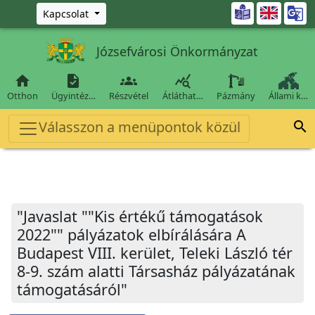
Ugrás a fő tartalomra

Kapcsolat
Józsefvárosi Önkormányzat




Otthon
Ügyintéz…
Részvétel
Átláthat…
Pázmány
Állami k…
Válasszon a menüpontok közül

"Javaslat ""Kis értékű támogatások
2022"" pályázatok elbírálására A
Budapest VIII. kerület, Teleki László tér
8-9. szám alatti Társasház pályázatának
támogatásáról"