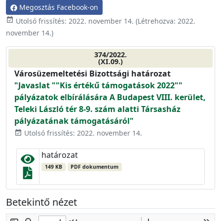
Megosztás Facebook-on
event_available
Utolsó frissítés:
2022. november 14.
(Létrehozva:
2022.
november 14.
)
374/2022.
(XI.09.)
Városüzemeltetési Bizottsági határozat
"Javaslat ""Kis értékű támogatások 2022""
pályázatok elbírálására A Budapest VIII. kerület,
Teleki László tér 8-9. szám alatti Társasház
pályázatának támogatásáról"
Utolsó frissítés: 2022. november 14.
event_available
határozat
149 KB
PDF dokumentum
Betekintő nézet