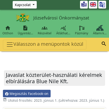
Ugrás a fő tartalomra

Kapcsolat
Józsefvárosi Önkormányzat




Otthon
Ügyintéz…
Részvétel
Átláthat…
Pázmány
Állami k…
Válasszon a menüpontok közül

Javaslat közterület-használati kérelmek
elbírálására Blue Nile Kft.
Megosztás Facebook-on
event_available
Utolsó frissítés:
2023. június 1.
(Létrehozva:
2023. június 1.
)