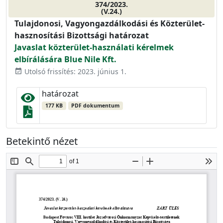
374/2023.
(V.24.)
Tulajdonosi, Vagyongazdálkodási és Közterület-
hasznosítási Bizottsági határozat
Javaslat közterület-használati kérelmek
elbírálására Blue Nile Kft.
Utolsó frissítés: 2023. június 1.
event_available
határozat
177 KB
PDF dokumentum
Betekintő nézet