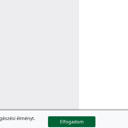
gészési élményt.
Elfogadom

Az oldal folytatódik