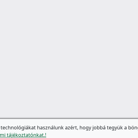
 technológiákat használunk azért, hogy jobbá tegyük a bön
mi tájékoztatónkat.!