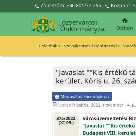
Ugrás a fő tartalomra
Zöld szám: +36 80/277-256
Központ: +



Józsefvárosi
Önkormányzat
Otthon
Hirdetőtábla
Szolgáltatások és intézmények
Városfe
"Javaslat ""Kis értékű 
kerület, Kőris u. 26. s
Megosztás Facebook-on
event_available
Utolsó frissítés:
2022. november 14.
(L
Városüzemeltetési Biz
375/2022.
(XI.09.)
"Javaslat ""Kis érték
Budapest VIII. kerület