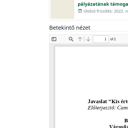
pályázatának támoga
Utolsó frissítés: 2022.
event_available
Betekintő nézet