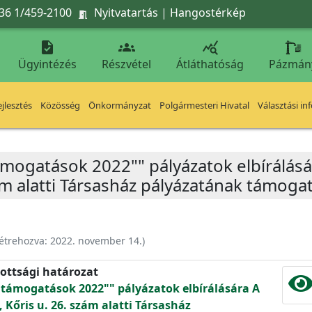
36 1/459-2100
Nyitvatartás
|
Hangostérkép




Ügyintézés
Részvétel
Átláthatóság
Pázmán
jlesztés
Közösség
Önkormányzat
Polgármesteri Hivatal
Választási in
támogatások 2022"" pályázatok elbírálásá
zám alatti Társasház pályázatának támoga
étrehozva:
2022. november 14.
)
ottsági határozat
ű támogatások 2022"" pályázatok elbírálására A
, Kőris u. 26. szám alatti Társasház