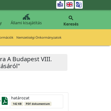


y
Állami kisajátítás
Keresés
formációk
Nemzetiségi Önkormányzatok
ra A Budapest VIII.
tásáról"
határozat
142 KB
PDF dokumentum