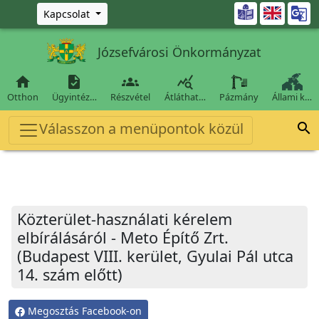
Ugrás a fő tartalomra

Kapcsolat
Józsefvárosi Önkormányzat




Otthon
Ügyintéz…
Részvétel
Átláthat…
Pázmány
Állami k…
Válasszon a menüpontok közül

Közterület-használati kérelem
elbírálásáról - Meto Építő Zrt.
(Budapest VIII. kerület, Gyulai Pál utca
14. szám előtt)
Megosztás Facebook-on