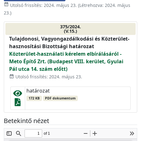
event_available
Utolsó frissítés:
2024. május 23.
(Létrehozva:
2024. május
23.
)
375/2024.
(V.15.)
Tulajdonosi, Vagyongazdálkodási és Közterület-
hasznosítási Bizottsági határozat
Közterület-használati kérelem elbírálásáról -
Meto Építő Zrt. (Budapest VIII. kerület, Gyulai
Pál utca 14. szám előtt)
Utolsó frissítés: 2024. május 23.
event_available
határozat
172 KB
PDF dokumentum
Betekintő nézet