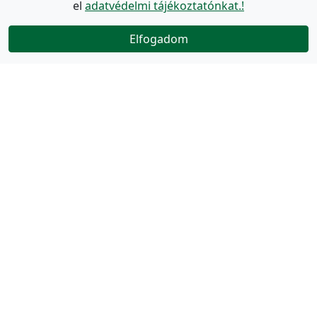
el
adatvédelmi tájékoztatónkat.!
Elfogadom
