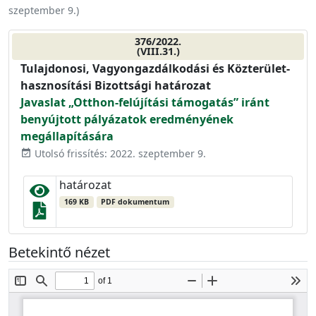
szeptember 9.
)
376/2022.
(VIII.31.)
Tulajdonosi, Vagyongazdálkodási és Közterület-
hasznosítási Bizottsági határozat
Javaslat „Otthon-felújítási támogatás” iránt
benyújtott pályázatok eredményének
megállapítására
Utolsó frissítés: 2022. szeptember 9.
event_available
határozat
169 KB
PDF dokumentum
Betekintő nézet