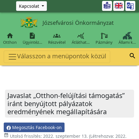
Ugrás a fő tartalomra

Kapcsolat
Józsefvárosi Önkormányzat




Otthon
Ügyintéz…
Részvétel
Átláthat…
Pázmány
Állami k…
Válasszon a menüpontok közül

Javaslat „Otthon-felújítási támogatás”
iránt benyújtott pályázatok
eredményének megállapítására
Megosztás Facebook-on
event_available
Utolsó frissítés:
2022. szeptember 13.
(Létrehozva:
2022.