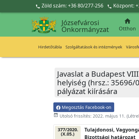
Ugrás a fő tartalomra
Zöld szám: +36 80/277-256
Központ: +



Józsefvárosi
Önkormányzat
Otthon
Hirdetőtábla
Szolgáltatások és intézmények
Városfe
Javaslat a Budapest VIII
helyiség (hrsz.: 35696
pályázat kiírására
Megosztás Facebook-on
event_available
Utolsó frissítés:
2022. május 11.
(Létr
Tulajdonosi, Vagyonga
377/2020.
(X.05.)
Bizottsági határozat