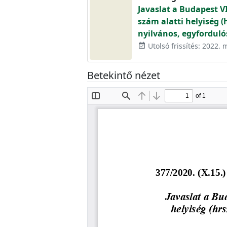
Javaslat a Budapest VII
szám alatti helyiség 
nyilvános, egyforduló
Utolsó frissítés: 2022. 
event_available
Betekintő nézet