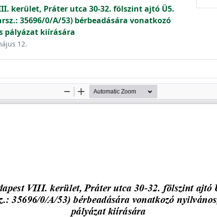
I. kerület, Práter utca 30-32. fölszint ajtó Ü5.
(hrsz.: 35696/0/A/53) bérbeadására vonatkozó
s pályázat kiírására
május 12.