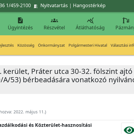
36 1/459-2100
Nyitvatartás
|
Hangostérkép




Ügyintézés
Részvétel
Átláthatóság
Pázmán
jlesztés
Közösség
Önkormányzat
Polgármesteri Hivatal
Választási in
. kerület, Práter utca 30-32. fölszint ajtó
/0/A/53) bérbeadására vonatkozó nyilván
ehozva:
2022. május 11.
)
zdálkodási és Közterület-hasznosítási