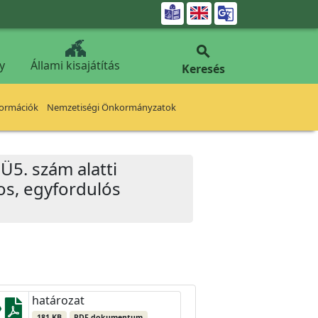


y
Állami kisajátítás
Keresés
formációk
Nemzetiségi Önkormányzatok
 Ü5. szám alatti
os, egyfordulós
határozat
181 KB
PDF dokumentum