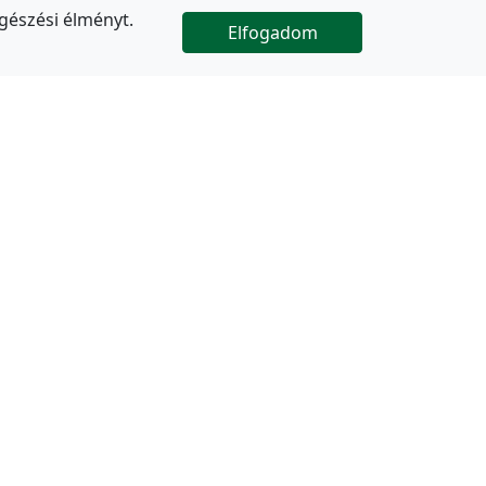
gészési élményt.
Elfogadom

Az oldal folytatódik