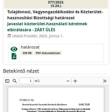
377/2023.
(V.24.)
Tulajdonosi, Vagyongazdálkodási és Közterület-
hasznosítási Bizottsági határozat
Javaslat közterület-használati kérelmek
elbírálására - ZÁRT ÜLÉS
Utolsó frissítés: 2023. június 1.
event_available
határozat
339 KB
PDF dokumentum
Betekintő nézet