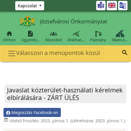
Ugrás a fő tartalomra

Kapcsolat
Józsefvárosi Önkormányzat




Otthon
Ügyintéz…
Részvétel
Átláthat…
Pázmány
Állami k…
Válasszon a menüpontok közül

Javaslat közterület-használati kérelmek
elbírálására - ZÁRT ÜLÉS
Megosztás Facebook-on
event_available
Utolsó frissítés:
2023. június 1.
(Létrehozva:
2023. június 1.
)