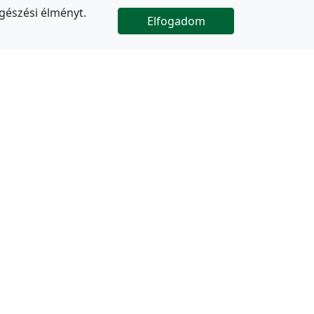
gészési élményt.
Elfogadom

Az oldal folytatódik