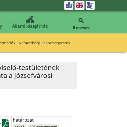


y
Állami kisajátítás
Keresés
formációk
Nemzetiségi Önkormányzatok
iselő-testületének
ta a Józsefvárosi
határozat
483 KB
PDF dokumentum