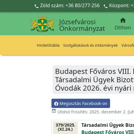
Ugrás a fő tartalomra
Zöld szám: +36 80/277-256
Központ: +



Józsefvárosi
Önkormányzat
Otthon
Hirdetőtábla
Szolgáltatások és intézmények
Városfe
Budapest Főváros VIII.
Társadalmi Ügyek Bizott
Óvodák 2026. évi nyári 
Megosztás Facebook-on
event_available
Utolsó frissítés:
2025. december 2.
(Lé
Társadalmi Ügyek Biz
379/2025.
(XI.24.)
Budapest Főváros VIII