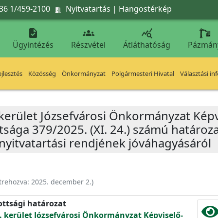
36 1/459-2100
Nyitvatartás
|
Hangostérkép




Ügyintézés
Részvétel
Átláthatóság
Pázmán
jlesztés
Közösség
Önkormányzat
Polgármesteri Hivatal
Választási in
 kerület Józsefvárosi Önkormányzat Képv
sága 379/2025. (XI. 24.) számú határoza
nyitvatartási rendjének jóváhagyásáról
trehozva:
2025. december 2.
)
ottsági határozat
. kerület Józsefvárosi Önkormányzat Képviselő-