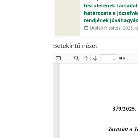
testületének Társadal
határozata a Józsefvár
rendjének jóváhagyás
Utolsó frissítés: 2025.
event_available
Betekintő nézet