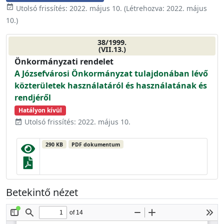
event_available
Utolsó frissítés:
2022. május 10.
(Létrehozva:
2022. május
10.
)
38/1999.
(VII.13.)
Önkormányzati rendelet
A Józsefvárosi Önkormányzat tulajdonában lévő
közterületek használatáról és használatának és
rendjéről
Hatályon kívül
Utolsó frissítés: 2022. május 10.
event_available
290 KB
PDF dokumentum
Betekintő nézet