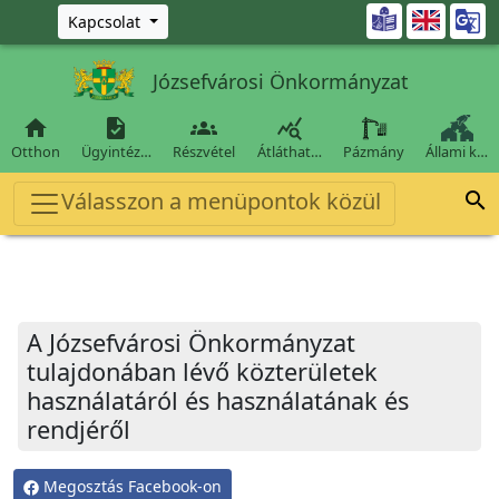
Ugrás a fő tartalomra

Kapcsolat
Józsefvárosi Önkormányzat




Otthon
Ügyintéz…
Részvétel
Átláthat…
Pázmány
Állami k…
Válasszon a menüpontok közül

A Józsefvárosi Önkormányzat
tulajdonában lévő közterületek
használatáról és használatának és
rendjéről
Megosztás Facebook-on